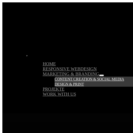
Zum
Inhalt
springen
Toggle
HOME
Navigation
RESPONSIVE WEBDESIGN
MARKETING & BRANDING
CONTENT CREATION & SOCIAL MEDIA
DESIGN & PRINT
PROJEKTE
WORK WITH US