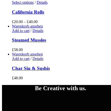
Select options
/
Details
California Rolls
£
20.00
–
£
40.00
Warenkorb ansehen
Add to cart
/
Details
Steamed Mussles
£
58.00
Warenkorb ansehen
Add to cart
/
Details
Char Siu & Sushis
£
48.00
Be Creative with us.