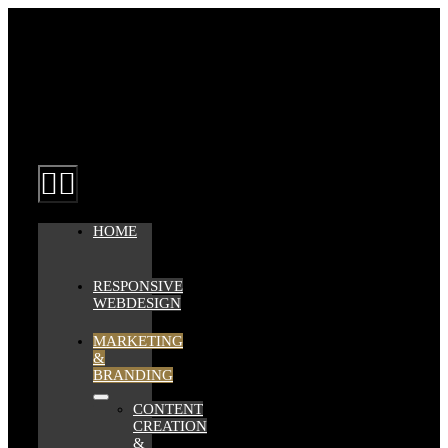
Zum
Inhalt
springen
Toggle
Navigation
HOME
RESPONSIVE
WEBDESIGN
MARKETING
&
BRANDING
CONTENT
CREATION
&