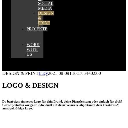
SOCIAL
MEDIA
DESIGN
&
PRINT
PROJEKTE
WORK
WITH
US
DESIGN & PRINT
Lucy
2021-08-09T16:17:54+02:00
LOGO & DESIGN
Du benötigst ein neues Logo für dein Brand, deine Dienstleistung oder einfach für dich?
Gerne gestalten wir ganz individuell auf deine Wünsche abgestimmt dein kreatives &
aussagekräftige Logo.