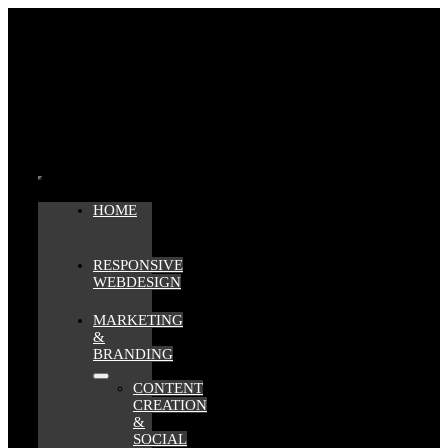
Zum
Inhalt
springen
Toggle
HOME
Navigation
RESPONSIVE
WEBDESIGN
MARKETING
&
BRANDING
CONTENT
CREATION
&
SOCIAL