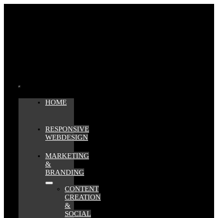
Zum
Inhalt
springen
Toggle
HOME
Navigation
RESPONSIVE
WEBDESIGN
MARKETING
&
BRANDING
CONTENT
CREATION
&
SOCIAL